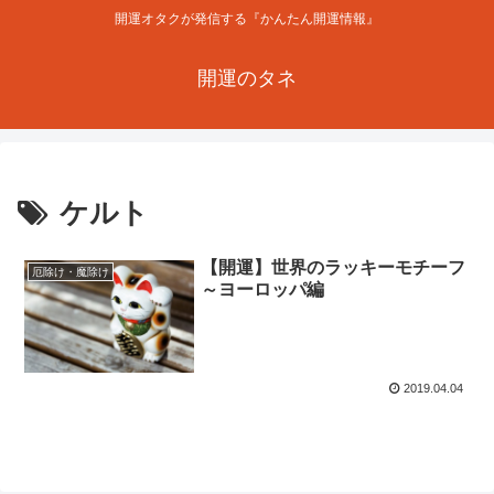
開運オタクが発信する『かんたん開運情報』
開運のタネ
ケルト
【開運】世界のラッキーモチーフ
厄除け・魔除け
～ヨーロッパ編
2019.04.04