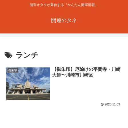
開運オタクが発信する『かんたん開運情報』
開運のタネ
ランチ
【御朱印】厄除けの平間寺・川崎
御朱印
大師〜川崎市川崎区
2020.11.03