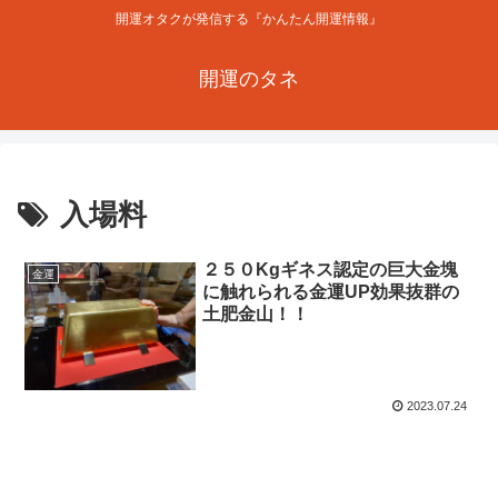
開運オタクが発信する『かんたん開運情報』
開運のタネ
入場料
２５０Kgギネス認定の巨大金塊
金運
に触れられる金運UP効果抜群の
土肥金山！！
2023.07.24