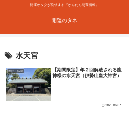
開運オタクが発信する『かんたん開運情報』
開運のタネ
水天宮
【期間限定】年２回解放される龍
神社・仏閣
神様の水天宮（伊勢山皇大神宮）
2025.06.07