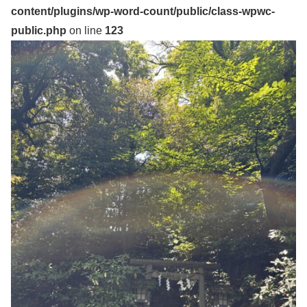
content/plugins/wp-word-count/public/class-wpwc-
public.php
on line
123