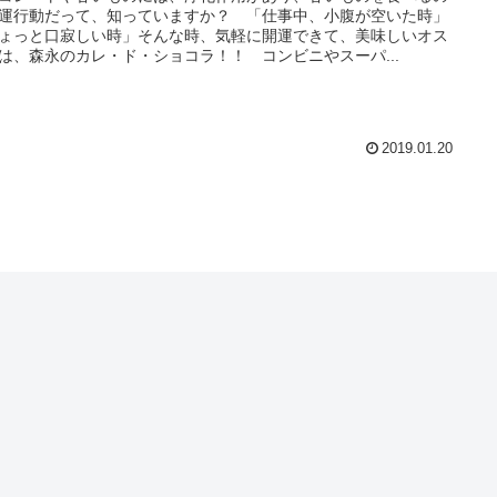
運行動だって、知っていますか？ 「仕事中、小腹が空いた時」
ょっと口寂しい時」そんな時、気軽に開運できて、美味しいオス
は、森永のカレ・ド・ショコラ！！ コンビニやスーパ...
2019.01.20