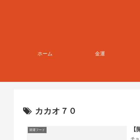
ホーム
金運
カカオ７０
【
開運フード
チョ