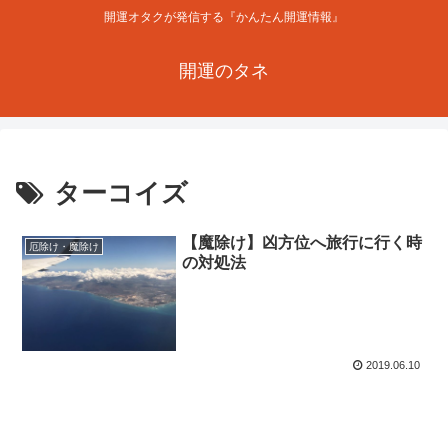
開運オタクが発信する『かんたん開運情報』
開運のタネ
ターコイズ
【魔除け】凶方位へ旅行に行く時
厄除け・魔除け
の対処法
2019.06.10