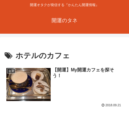
開運オタクが発信する『かんたん開運情報』
開運のタネ
ホテルのカフェ
【開運】My開運カフェを探そ
金運
う！
2018.09.21