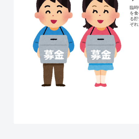
臨時
を食
る貯
ぞれ