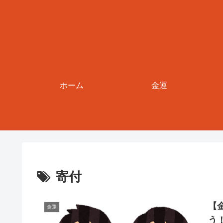
ホーム
金運
寄付
【
金運
う