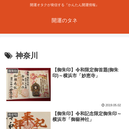
開運オタクが発信する『かんたん開運情報』
開運のタネ
神奈川
【御朱印】令和限定御首題(御朱
御朱印
印)～横浜市「妙恵寺」
2019.05.02
【御朱印】令和記念限定御朱印～
御朱印
横浜市「御嶽神社」