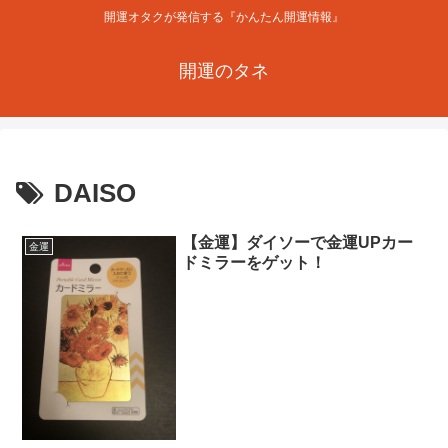
開運オタクが発信する『かんたん開運情報』
開運のタネ
DAISO
【金運】ダイソーで金運UPカー
金運
ドミラーをゲット！